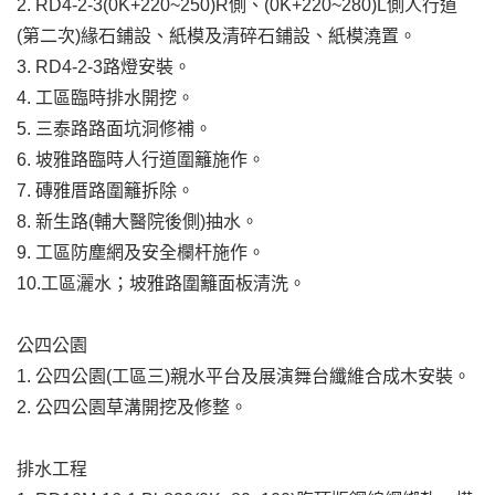
2. RD4-2-3(0K+220~250)R側、(0K+220~280)L側人行道
(第二次)緣石鋪設、紙模及清碎石鋪設、紙模澆置。
3. RD4-2-3路燈安裝。
4. 工區臨時排水開挖。
5. 三泰路路面坑洞修補。
6. 坡雅路臨時人行道圍籬施作。
7. 磚雅厝路圍籬拆除。
8. 新生路(輔大醫院後側)抽水。
9. 工區防塵網及安全欄杆施作。
10.工區灑水；坡雅路圍籬面板清洗。
公四公園
1. 公四公園(工區三)親水平台及展演舞台纖維合成木安裝。
2. 公四公園草溝開挖及修整。
排水工程