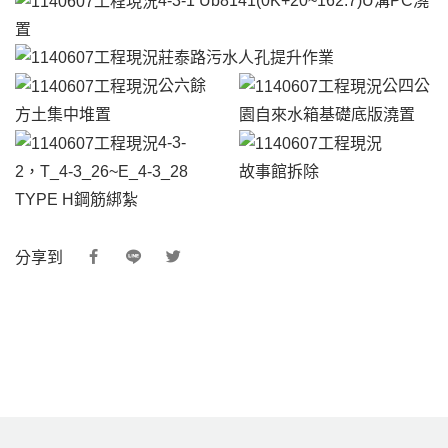
4-3-1 Ub8141(0K+20~162.7)U溝PC澆
置
莊泰路污水人孔提升作業
公六餘
公四公
方土集中堆置
園自來水箱基礎底版澆置
4-3-
2，T_4-3_26~E_4-3_28
故事館拆除
TYPE H鋼筋綁紮
分享到