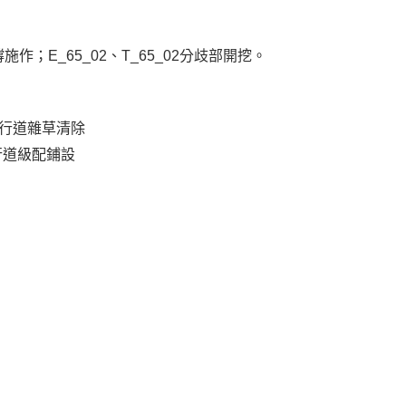
土支撐施作；E_65_02、T_65_02分歧部開挖。
行道雜草清除
人行道級配鋪設