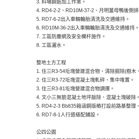
3. 料場鋼筋加工作業。
4. RD4-2-2、RD10M-37-2、月明薑母鴨後
5. RD7-6-2出入車輛輪胎清洗及交通維持。
6. RD10M-36-2出入車輛輪胎清洗及交通維持
7. 工區防塵網及安全欄杆施作。
8. 工區灑水。
整地土方工程
1. 住三R3-54坵塊營建混合物、清除掘除(樹
2. 住三R3-72坵塊混凝土塊軋碎、集中堆置。
3. 住三R3-81坵塊營建混合物調運。
4. 文小三無筋混凝土地坪敲除、混凝土塊破除
5. RD4-2-3 Bb835箱涵鋼版樁打設前路
6. RD7-8-1人行道級配鋪設。
公四公園