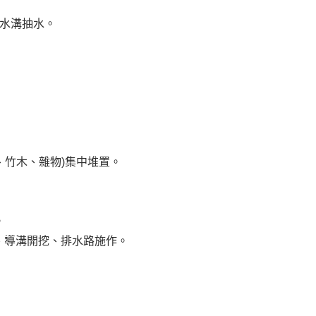
側排水溝抽水。
。
木、竹木、雜物)集中堆置。
。
基整理、導溝開挖、排水路施作。