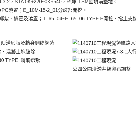
3-2，STA 0K+220~0K+540，R側CLSM回填前整地。
開挖及PC澆置；E_10M-15-2_01分歧部開挖。
 E鋼筋綁紮、排管及澆置；T_65_04~E_65_06 TYPE E開挖、擋
0~88.7)U溝底版及牆身鋼筋綁紮
領航路人
除、混凝土塊破除
7-8-1
6_30 TYPE I鋼筋綁紮
公四公園滲透井鵝卵石調整