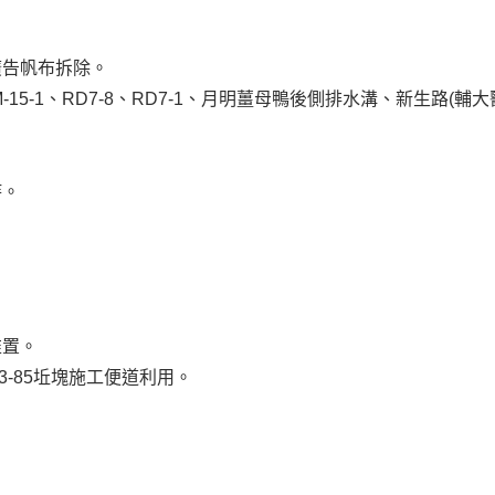
廣告帆布拆除。
2、RD10M-15-1、RD7-8、RD7-1、月明薑母鴨後側排水溝、新生路(
。
持。
堆置。
R3-85坵塊施工便道利用。