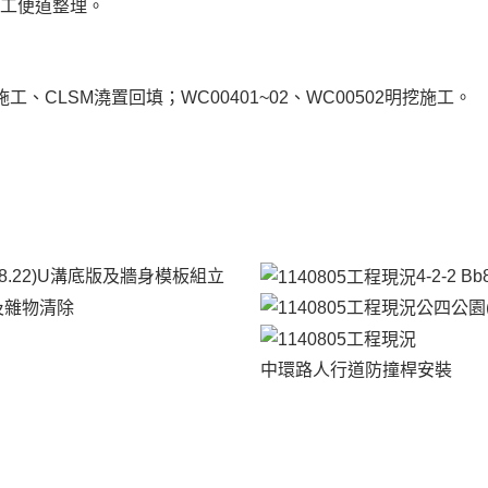
、施工便道整理。
1明挖施工、CLSM澆置回填；WC00401~02、WC00502明挖施工。
0~108.22)U溝底版及牆身模板組立
4-2-2 
及雜物清除
公四公園
中環路人行道防撞桿安裝