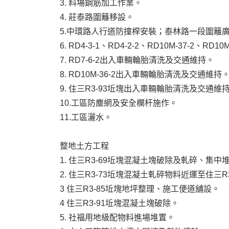
3. 料場鋼筋加工作業。
4. 莊泰路圍籬移設。
5.中環路人行道防撞桿安裝；泰林路一段圍籬
6. RD4-3-1、RD4-2-2、RD10M-37-
7. RD7-6-2出入車輛輪胎清洗及交通維持。
8. RD10M-36-2出入車輛輪胎清洗及交通維持
9. 住三R3-93坵塊出入車輛輪胎清洗及交通維
10.工區防塵網及安全欄杆施作。
11.工區灑水。
整地土方工程
1. 住三R3-69坵塊混凝土塊破除及軋碎、集中
2. 住三R3-73坵塊混凝土軋碎物料近運至住三
3 住三R3-85坵塊地坪整理、施工便道舖設。
4 住三R3-91坵塊混凝土塊破除。
5. 社福用地級配物料進場堆置。