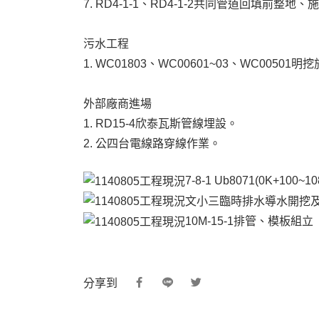
7. RD4-1-1、RD4-1-2共同管道回填前整地
污水工程
1. WC01803、WC00601~03、WC0050
外部廠商進場
1. RD15-4欣泰瓦斯管線埋設。
2. 公四台電線路穿線作業。
7-8-1 Ub8071(0K+10
文小三臨時排水導水開挖
10M-15-1排管、模板組立
分享到