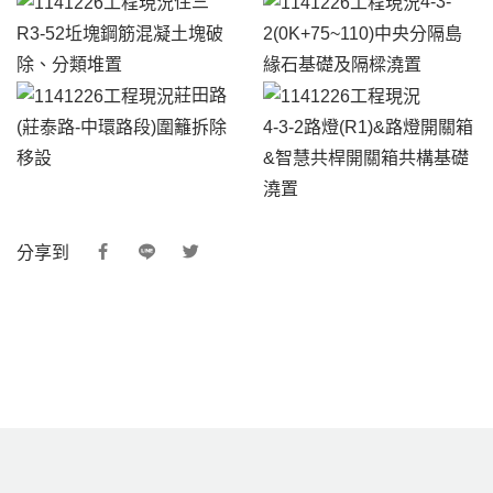
住三
4-3-
R3-52坵塊鋼筋混凝土塊破
2(0K+75~110)中央分隔島
除、分類堆置
緣石基礎及隔樑澆置
莊田路
(莊泰路-中環路段)圍籬拆除
4-3-2路燈(R1)&路燈開關箱
移設
&智慧共桿開關箱共構基礎
澆置
分享到