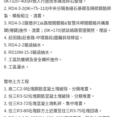
0K+320~400)R側人行道透水磚及碎石整理。
2. RD4-3-2(0K+75~110)中央分隔島緣石基礎及隔樑鋼筋綁
紮、模板組立、澆置。
3. RD4-3-2路燈(R1)&路燈開關箱&智慧共桿開關箱共構基
礎(場鑄)施作、澆置；(0K+170)號誌過路管道開挖、埋設。
4. 莊田路(莊泰路-中環路段)圍籬拆除移設。
5. RD4-2-2箱涵抽水。
6. RD10M-15-3箱涵抽水。
7. 工區防塵網及安全欄杆施作。
8. 工區灑水。
整地土方工程
1. 商二C2-9坵塊鋼筋混凝土塊破除、分類堆置。
2. 住三R3-52坵塊鋼筋混凝土塊破除、分類堆置。
3. 住三R3-72坵塊混凝土塊軋碎、集中堆置。
4. 住三R3-80坵塊餘方土近運至住三R3-75坵塊回填。