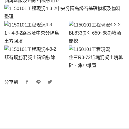
側溝蓋版及路緣石模板組立
4-3-2中央分隔島緣石基礎模板及物料
整理
4-3-
4-2-2
1、4-3-2路基及中央分隔島
Bb833(0K+650~680)箱涵
土方回填
開挖
4-3-2
既有鋼筋混凝土箱涵敲除
住三R3-72坵塊混凝土塊軋
碎、集中堆置
分享到