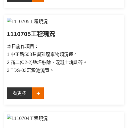
1110705工程現況
本日施作項目：
1.中正路508巷營建廢棄物類清運。
2.商二(C2-2)地坪敲除、混凝土塊軋碎。
3.TDS-03沉澱池澆置。
看更多